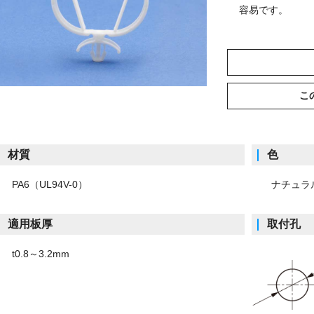
容易です。
こ
材質
色
PA6（UL94V-0）
ナチュラル
適用板厚
取付孔
0.8～3.2mm