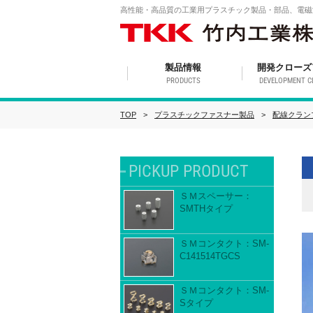
高性能・高品質の工業用プラスチック製品・部品、電磁
製品情報
開発クローズ
PRODUCTS
DEVELOPMENT C
TOP
プラスチックファスナー製品
配線クラン
PICKUP PRODUCT
ＳＭスペーサー：
SMTHタイプ
ＳＭコンタクト：SM-
C141514TGCS
ＳＭコンタクト：SM-
Sタイプ