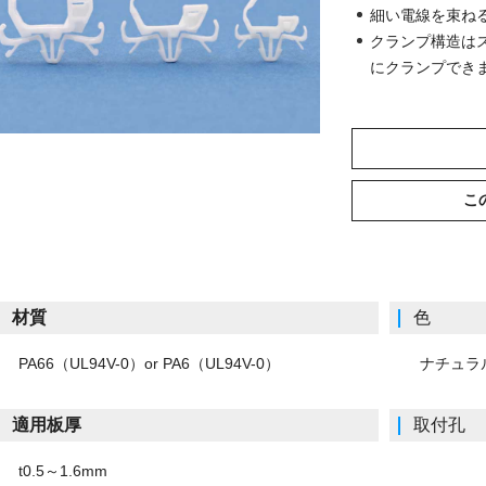
細い電線を束ね
クランプ構造は
にクランプでき
こ
材質
色
A66（UL94V-0）or PA6（UL94V-0）
ナチュラル
適用板厚
取付孔
0.5～1.6mm