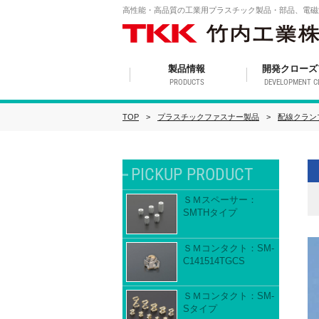
高性能・高品質の工業用プラスチック製品・部品、電磁
製品情報
開発クローズ
PRODUCTS
DEVELOPMENT C
TOP
プラスチックファスナー製品
配線クラン
PICKUP PRODUCT
ＳＭスペーサー：
SMTHタイプ
ＳＭコンタクト：SM-
C141514TGCS
ＳＭコンタクト：SM-
Sタイプ