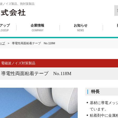
波ノイズ製品、熱対策製品
アップ
企業情報
お知らせ
LOSEUP
COMPANY
NEWS
ープ
導電性両面粘着テープ No.118M
電磁波ノイズ対策製品
導電性両面粘着テープ No.118M
特長
基材に導電メッ
ています。
粘着剤中に金属