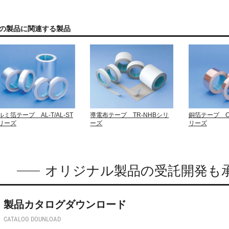
の製品に関連する製品
ルミ箔テープ AL-T/AL-ST
導電布テープ TR-NHBシリ
銅箔テープ CU
リーズ
ーズ
リーズ
オリジナル製品の受託開発も
製品カタログダウンロード
CATALOG DOUNLOAD