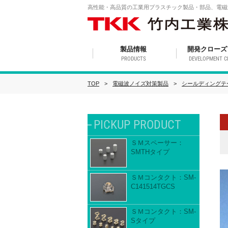
高性能・高品質の工業用プラスチック製品・部品、電磁
製品情報
開発クローズ
PRODUCTS
DEVELOPMENT C
TOP
電磁波ノイズ対策製品
シールディングテ
PICKUP PRODUCT
ＳＭスペーサー：
SMTHタイプ
ＳＭコンタクト：SM-
C141514TGCS
ＳＭコンタクト：SM-
Sタイプ