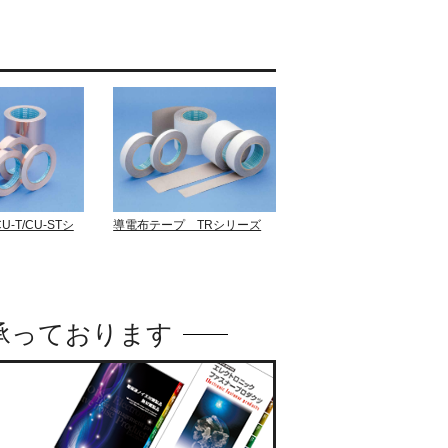
-T/CU-STシ
導電布テープ TRシリーズ
承っております