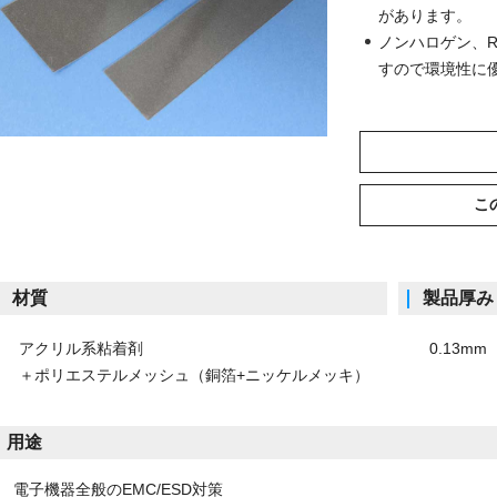
があります。
ノンハロゲン、R
すので環境性に
こ
材質
製品厚み
アクリル系粘着剤
0.13mm
＋ポリエステルメッシュ（銅箔+ニッケルメッキ）
用途
子機器全般のEMC/ESD対策