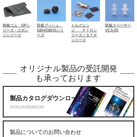
制振ゴム GPシ
防振ブッシュ
トルクヒン
防振スペーサー
リーズ・スポン
GBH/GBHSシリ
ジ ＰＴＨシ
VCS-05
ジシリーズ
ーズ
リーズ／ＳＴＨ
シリーズ
オリジナル製品の受託開発
も承っております
製品カタログダウンロード
CATALOG DOUNLOAD
製品についてのお問い合わせ