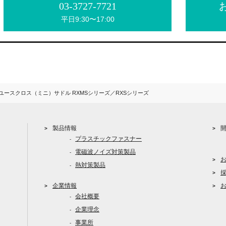
03-3727-7721
平日9:30〜17:00
ースクロス（ミニ）サドル RXMSシリーズ／RXSシリーズ
製品情報
プラスチックファスナー
電磁波ノイズ対策製品
熱対策製品
企業情報
会社概要
企業理念
事業所